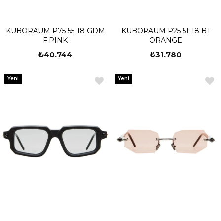
KUBORAUM P75 55-18 GDM
KUBORAUM P25 51-18 BT
F.PINK
ORANGE
₺40.744
₺31.780
Yeni
Yeni
Ürün
Ürün