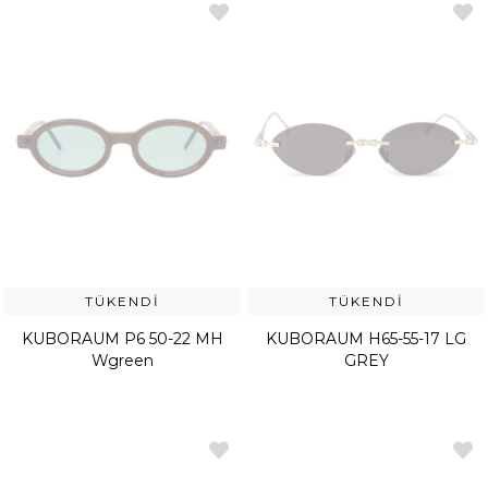
TÜKENDI
TÜKENDI
KUBORAUM P6 50-22 MH
KUBORAUM H65-55-17 LG
Wgreen
GREY