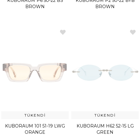
KUBORAUM P6 50-22 BS
KUBORAUM P2 50-22 BYB
BROWN
BROWN
TÜKENDI
TÜKENDI
KUBORAUM 101 51-19 LWG
KUBORAUM H62 52-15 LG
ORANGE
GREEN