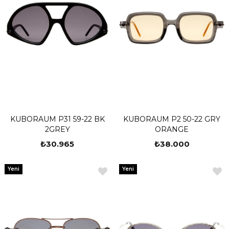
KUBORAUM P31 59-22 BK
KUBORAUM P2 50-22 GRY
2GREY
ORANGE
₺30.965
₺38.000
Yeni
Yeni
Ürün
Ürün