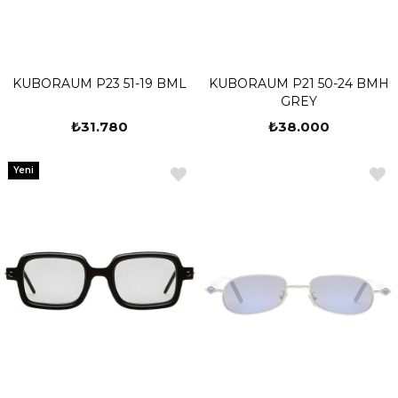
KUBORAUM P23 51-19 BML
KUBORAUM P21 50-24 BMH
GREY
₺31.780
₺38.000
Yeni
Ürün