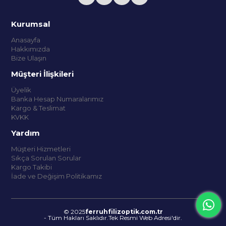
Kurumsal
Anasayfa
Hakkımızda
Bize Ulaşın
Müşteri İlişkileri
Üyelik
Banka Hesap Numaralarımız
Kargo & Teslimat
KVKK
Yardım
Müşteri Hizmetleri
Sıkça Sorulan Sorular
Kargo Takibi
İade ve Değişim Politikamız
© 2025
ferruhfilizoptik.com.tr
- Tüm Hakları Saklıdır.Tek Resmi Web Adresi'dir.