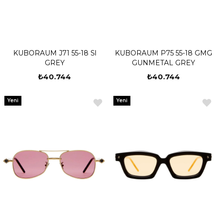
KUBORAUM J71 55-18 Sl
KUBORAUM P75 55-18 GMG
GREY
GUNMETAL GREY
₺40.744
₺40.744
Yeni
Yeni
Ürün
Ürün