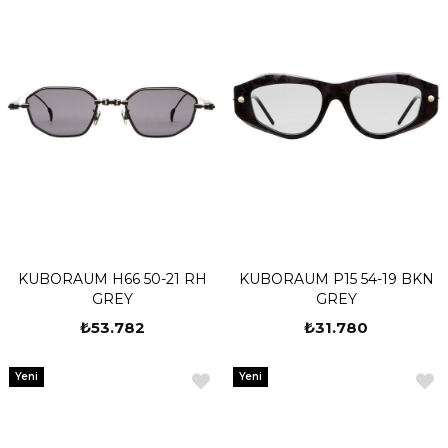
KUBORAUM H66 50-21 RH
KUBORAUM P15 54-19 BKN
GREY
GREY
₺53.782
₺31.780
Yeni
Yeni
Ürün
Ürün