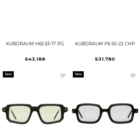
KUBORAUM H65 53-17 PG
KUBORAUM P6 50-22 CHP
₺43.188
₺31.780
Yeni
Yeni
Ürün
Ürün