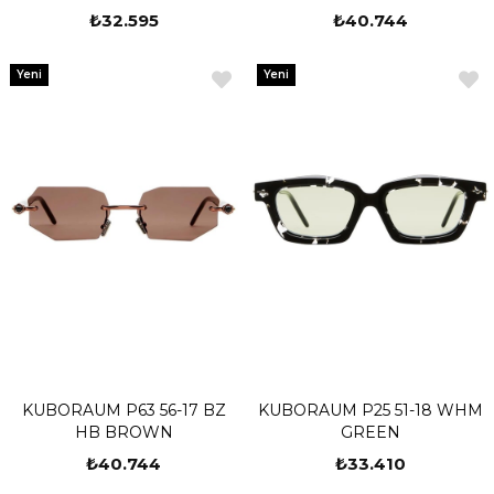
₺32.595
₺40.744
Yeni
Yeni
Ürün
Ürün
KUBORAUM P63 56-17 BZ
KUBORAUM P25 51-18 WHM
HB BROWN
GREEN
₺40.744
₺33.410