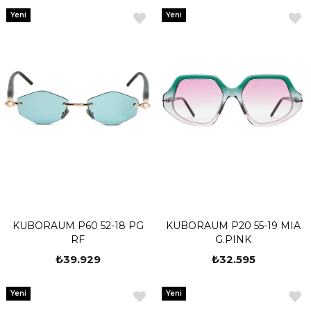
Yeni
Yeni
Ürün
Ürün
KUBORAUM P60 52-18 PG
KUBORAUM P20 55-19 MIA
RF
G.PINK
₺39.929
₺32.595
Yeni
Yeni
Ürün
Ürün