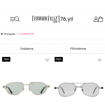
aynı gün ücretsiz kargo
Anasayfa
KUBORAUM
Sıralama
Filtreleme
Yeni
Yeni
Ürün
Ürün