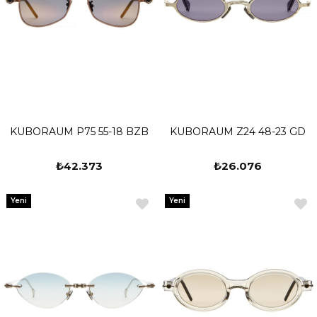
KUBORAUM P75 55-18 BZB
KUBORAUM Z24 48-23 GD
₺42.373
₺26.076
Yeni
Yeni
Ürün
Ürün