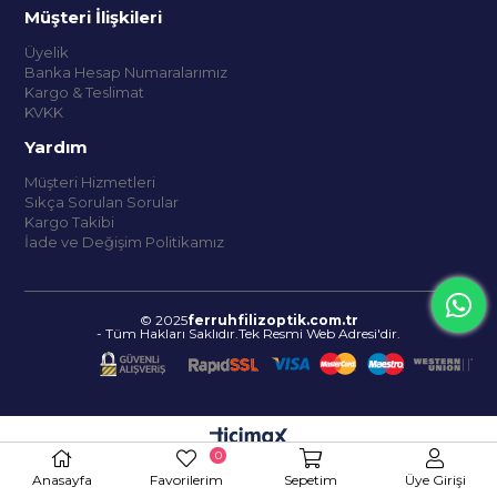
Müşteri İlişkileri
Üyelik
Banka Hesap Numaralarımız
Kargo & Teslimat
KVKK
Yardım
Müşteri Hizmetleri
Sıkça Sorulan Sorular
Kargo Takibi
İade ve Değişim Politikamız
© 2025
ferruhfilizoptik.com.tr
- Tüm Hakları Saklıdır.Tek Resmi Web Adresi'dir.
0
Anasayfa
Favorilerim
Sepetim
Üye Girişi