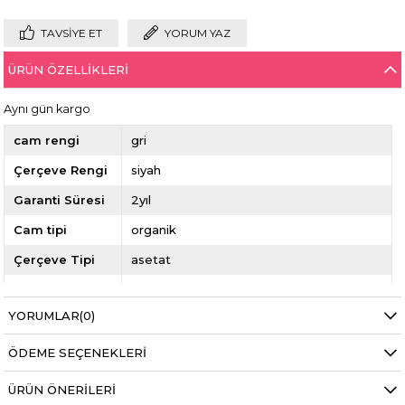
TAVSIYE ET
YORUM YAZ
ÜRÜN ÖZELLIKLERI
Aynı gün kargo
cam rengi
gri
Çerçeve Rengi
siyah
Garanti Süresi
2yıl
Cam tipi
organik
Çerçeve Tipi
asetat
Sap Ölçüsü
145mm
YORUMLAR
(0)
burun aralığı
22mm
ekartman
50mm
ÖDEME SEÇENEKLERI
ÜRÜN ÖNERILERI