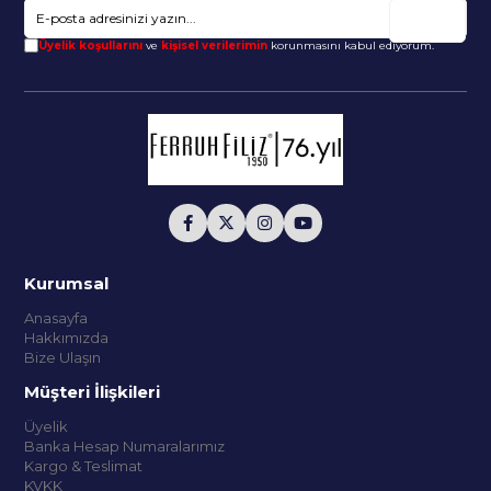
Gönder
Üyelik koşullarını
ve
kişisel verilerimin
korunmasını kabul ediyorum.
Kurumsal
Anasayfa
Hakkımızda
Bize Ulaşın
Müşteri İlişkileri
Üyelik
Banka Hesap Numaralarımız
Kargo & Teslimat
KVKK