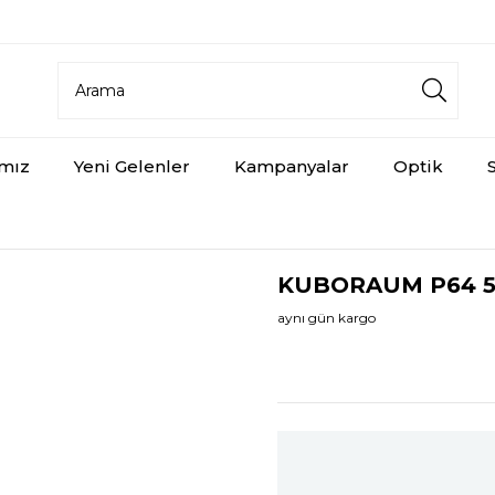
aynı gün ücretsiz kargo
ımız
Yeni Gelenler
Kampanyalar
Optik
KUBORAUM P64 5
aynı gün kargo