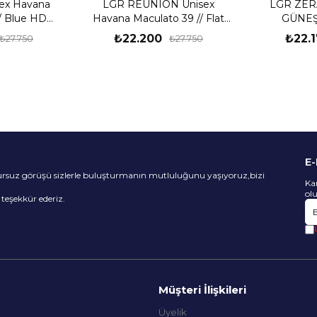
sex Havana
LGR REUNION Unisex
LGR ZER
/ Blue HD
Havana Maculato 39 // Flat
GÜNE
neş Gözlüğü
Green G15 Lgr Güneş
₺22.200
₺22.
₺27.750
₺27.750
Gözlüğü
E
sursuz görüşü sizlerle buluşturmanın mutluluğunu yaşıyoruz,bizi
Ka
ol
n teşekkür ederiz.
Müşteri İlişkileri
Üyelik