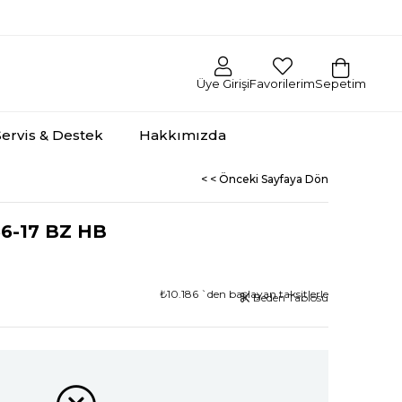
Üye Girişi
Favorilerim
Sepetim
Servis & Destek
Hakkımızda
< < Önceki Sayfaya Dön
6-17 BZ HB
₺10.186
`den başlayan taksitlerle
Beden Tablosu