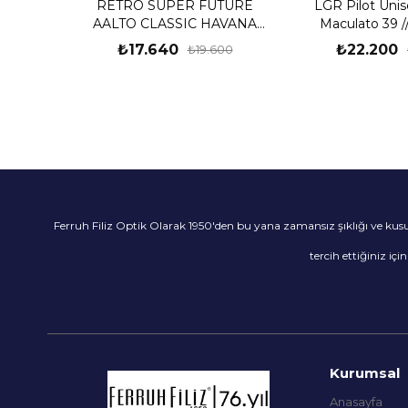
RETRO SUPER FUTURE
LGR Pilot Uni
AALTO CLASSIC HAVANA
Maculato 39 /
0WX
Gradient Lgr Gü
₺17.640
₺22.200
₺19.600
Ferruh Filiz Optik Olarak 1950'den bu yana zamansız şıklığı ve ku
tercih ettiğiniz içi
Kurumsal
Anasayfa