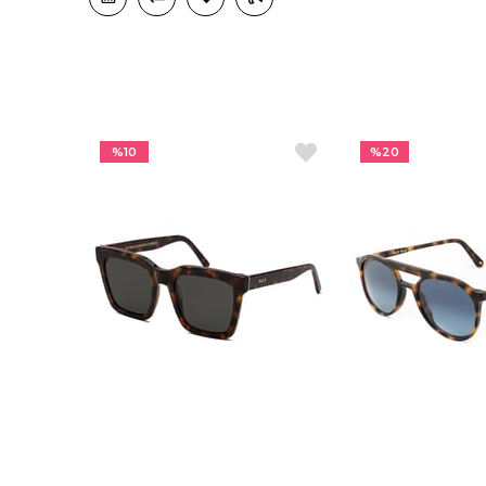
%10
%20