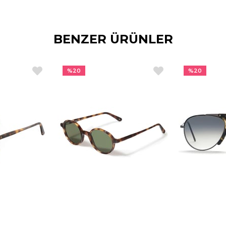
BENZER ÜRÜNLER
%20
%20