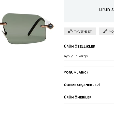
Ürün s
TAVSIYE ET
YO
ÜRÜN ÖZELLIKLERI
aynı gün kargo
YORUMLAR
(0)
ÖDEME SEÇENEKLERI
ÜRÜN ÖNERILERI