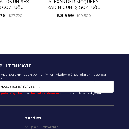
AF 06 UNISEX
ALEXANDER MCQUEEN
Ş GÖZLÜĞÜ
KADIN GÜNEŞ GÖZLÜĞÜ
176
₺8.999
₺27.720
₺19.500
-BÜLTEN KAYIT
mpanyalarımızdan ve indirimlerimizden güncel olarak haberdar
un.
Gönder
Üyelik koşullarını
ve
kişisel verilerimin
korunmasını kabul ediyorum.
Yardım
Müşteri Hizmetleri