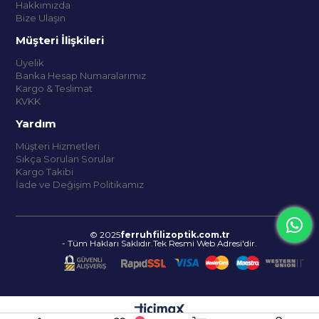
Hakkımızda
Bize Ulaşın
Müşteri İlişkileri
Üyelik
Banka Hesap Numaralarımız
Kargo & Teslimat
KVKK
Yardım
Müşteri Hizmetleri
Sıkça Sorulan Sorular
Kargo Takibi
İade ve Değişim Politikamız
© 2025
ferruhfilizoptik.com.tr
- Tüm Hakları Saklıdır.Tek Resmi Web Adresi'dir.