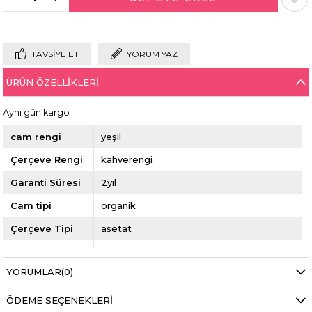
TAVSIYE ET
YORUM YAZ
ÜRÜN ÖZELLIKLERI
Aynı gün kargo
cam rengi
yeşil
Çerçeve Rengi
kahverengi
Garanti Süresi
2yıl
Cam tipi
organik
Çerçeve Tipi
asetat
Sap Ölçüsü
145mm
YORUMLAR
(0)
burun aralığı
14mm
ekartman
53mm
ÖDEME SEÇENEKLERI