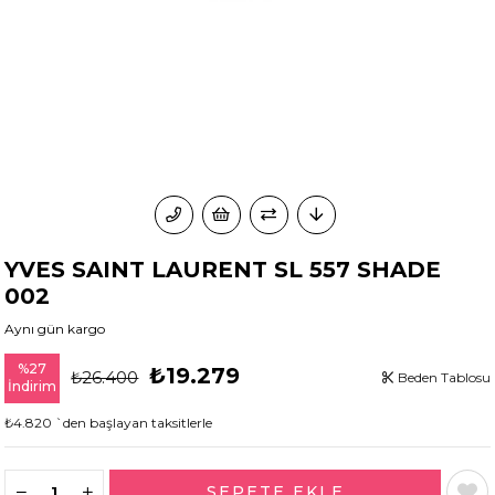
YVES SAINT LAURENT SL 557 SHADE
002
Aynı gün kargo
%
27
₺19.279
₺26.400
Beden Tablosu
İndirim
₺4.820
`den başlayan taksitlerle