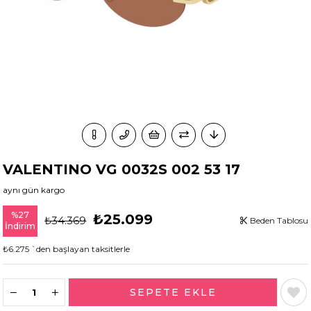
VALENTINO VG 0032S 002 53 17
aynı gün kargo
%
27
₺25.099
₺34.369
Beden Tablosu
İndirim
₺6.275
`den başlayan taksitlerle