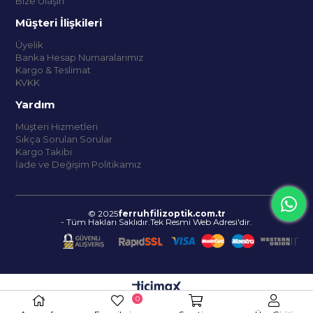
Bize Ulaşın
Müşteri İlişkileri
Üyelik
Banka Hesap Numaralarımız
Kargo & Teslimat
KVKK
Yardım
Müşteri Hizmetleri
Sıkça Sorulan Sorular
Kargo Takibi
İade ve Değişim Politikamız
© 2025
ferruhfilizoptik.com.tr
- Tüm Hakları Saklıdır.Tek Resmi Web Adresi'dir.
0