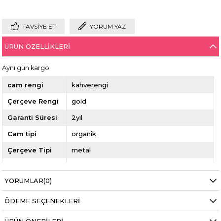
TAVSIYE ET
YORUM YAZ
ÜRÜN ÖZELLIKLERI
Aynı gün kargo
cam rengi
kahverengi
Çerçeve Rengi
gold
Garanti Süresi
2yıl
Cam tipi
organik
Çerçeve Tipi
metal
Sap Ölçüsü
140mm
YORUMLAR
(0)
burun aralığı
17mm
ekartman
53mm
ÖDEME SEÇENEKLERI