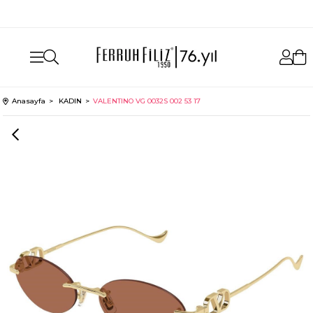
aynı gün ücretsiz kargo
Anasayfa
KADIN
VALENTINO VG 0032S 002 53 17