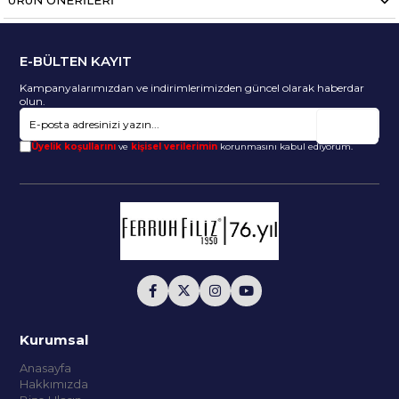
ÜRÜN ÖNERILERI
E-BÜLTEN KAYIT
Kampanyalarımızdan ve indirimlerimizden güncel olarak haberdar
olun.
Gönder
Üyelik koşullarını
ve
kişisel verilerimin
korunmasını kabul ediyorum.
Kurumsal
Anasayfa
Hakkımızda