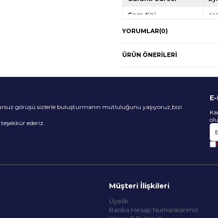
Cam tipi
or
Çerçeve Tipi
as
YORUMLAR
(0)
Sap Ölçüsü
14
ÜRÜN ÖNERILERI
burun aralığı
17
ekartman
5
E
sursuz görüşü sizlerle buluşturmanın mutluluğunu yaşıyoruz,bizi
Ka
ol
n teşekkür ederiz.
Müşteri İlişkileri
Üyelik
Banka Hesap Numaralarımız