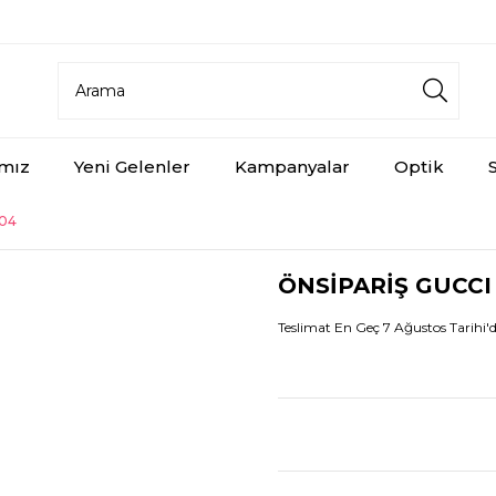
aynı gün ücretsiz kargo
ımız
Yeni Gelenler
Kampanyalar
Optik
004
ÖNSİPARİŞ GUCCI
Teslimat En Geç 7 Ağustos Tarihi'di