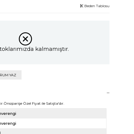
Beden Tablosu
toklarımızda kalmamıştır.
RUM YAZ
r.Önsiparişe Özel Fiyat ile Satışta'dır.
hverengi
hverengi
l