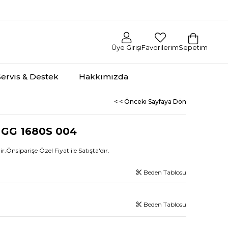
Üye Girişi
Favorilerim
Sepetim
Servis & Destek
Hakkımızda
< < Önceki Sayfaya Dön
 GG 1680S 004
r.Önsiparişe Özel Fiyat ile Satışta'dır.
Beden Tablosu
Beden Tablosu