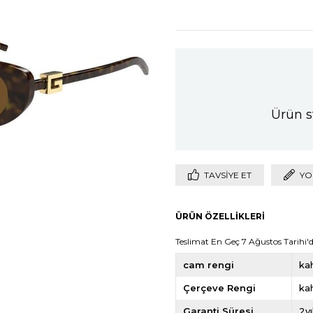
Ürün s
TAVSIYE ET
YO
ÜRÜN ÖZELLIKLERI
Teslimat En Geç 7 Ağustos Tarihi'di
cam rengi
ka
Çerçeve Rengi
ka
Garanti Süresi
2yı