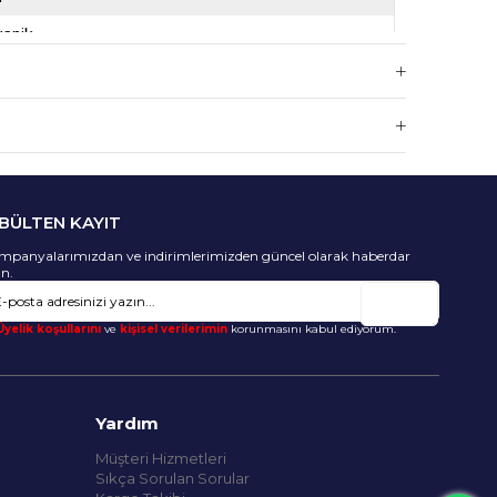
ganik
etat
0mm
mm
2mm
-BÜLTEN KAYIT
mpanyalarımızdan ve indirimlerimizden güncel olarak haberdar
un.
Gönder
Üyelik koşullarını
ve
kişisel verilerimin
korunmasını kabul ediyorum.
Yardım
Müşteri Hizmetleri
Sıkça Sorulan Sorular